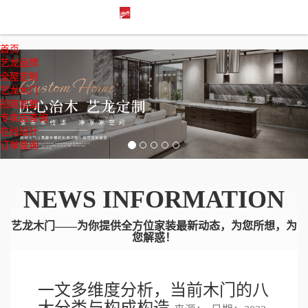
首页
Previous
Nex
艺龙品牌
全屋定制
艺龙木门
招商加盟
专卖店查询
在线设计
订单查询
NEWS INFORMATION
艺龙木门——为你提供全方位家装最新动态，为您所想，为
您解惑！
一文多维度分析，当前木门的八
大分类与构成构造