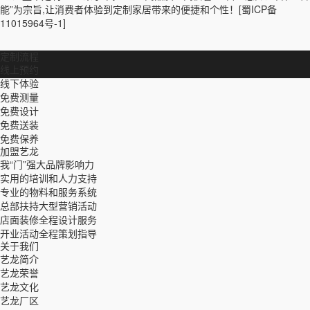
能”为宗旨,让消费者体验到定制家居带来的便捷和个性！
[蜀ICP备
11015964号-1]
定制流程
线上预约
线下体验
免费测量
免费设计
免费送装
免费保养
加盟艺龙
我“门”强大品牌影响力
实用的培训和人力支持
专业的物料和服务系统
总部扶持大型营销活动
店面装修全程设计服务
开业活动全程策划指导
关于我们
艺龙简介
艺龙荣誉
艺龙文化
艺龙厂区