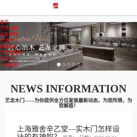
首页
Previous
Nex
艺龙品牌
全屋定制
艺龙木门
招商加盟
专卖店查询
在线设计
订单查询
NEWS INFORMATION
艺龙木门——为你提供全方位家装最新动态，为您所想，为
您解惑！
上海雅舍辛乙堂—实木门怎样设
计的有神韵？