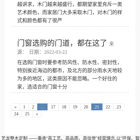
越讲求，木门越来越盛行，都期望家里充斥一类
艺术颜色，而家居门大多采取木门，对木门的样
式和颜色都有了很严
门窗选购的门道，都在这了
来
源：
日期：2022-03-22
在选购门窗时要参考防风性、防水性、密封性，
特别挨近海边的都市，及北方的部分雨水天地较
为多的地区，这类原因不能忽略。一个好住的
家，选适合的门窗十分
«
1
2
...
17
18
19
20
21
22
23
24
25
»
艺龙整木定制 ——秉承“高工艺、高品质、高信誉”经营理念,以“环保、智