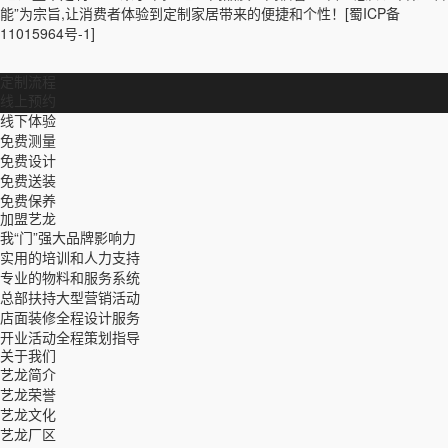
能”为宗旨,让消费者体验到定制家居带来的便捷和个性！
[蜀ICP备
11015964号-1]
定制流程
线上预约
线下体验
免费测量
免费设计
免费送装
免费保养
加盟艺龙
我“门”强大品牌影响力
实用的培训和人力支持
专业的物料和服务系统
总部扶持大型营销活动
店面装修全程设计服务
开业活动全程策划指导
关于我们
艺龙简介
艺龙荣誉
艺龙文化
艺龙厂区