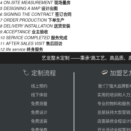
4
ON-SITE MEASUREMENT
现场量房
5
DESIGNING A MAP
设计出图
6
SIGNING THE CONTRACT
签订合同
7
ORDER PRODUCTION
下单生产
8
DELIVERY INSTALLATION
送货安装
9
ACCEPTANCE
业主验收
10
SERVICE COMPLETED
服务完成
11
AFTER SALES VISIT
售后回访
12
life service
终身服务
艺龙整木定制 ——秉承“高工艺、高品质、高
定制流程
加盟艺
线上预约
我“门”强大品牌影
线下体验
实用的培训和人力
免费测量
专业的物料和服务
免费设计
总部扶持大型营销
免费送装
店面装修全程设计
免费保养
开业活动全程策划