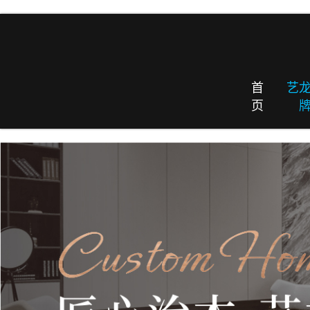
首
艺
页