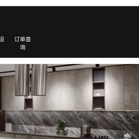
设
订单查
询