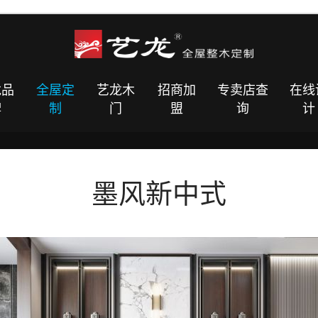
龙品
全屋定
艺龙木
招商加
专卖店查
在线
牌
制
门
盟
询
计
墨风新中式