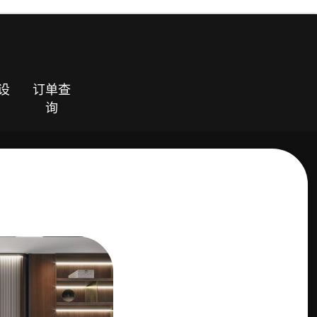
设
订单查
询