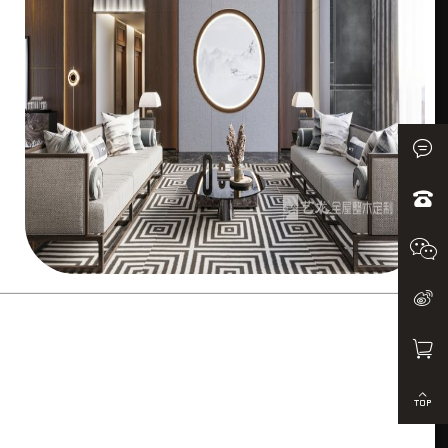
客服QQ:
0833-2
购物车
艺龙木
返回顶
艺龙木