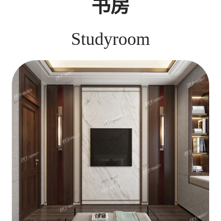
书房
Studyroom